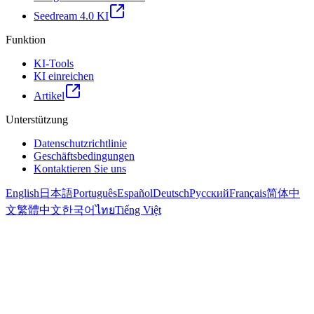
Seedream 4.0 KI
Funktion
KI-Tools
KI einreichen
Artikel
Unterstützung
Datenschutzrichtlinie
Geschäftsbedingungen
Kontaktieren Sie uns
English
日本語
Português
Español
Deutsch
Русский
Français
简体中
文
繁體中文
한국어
ไทย
Tiếng Việt