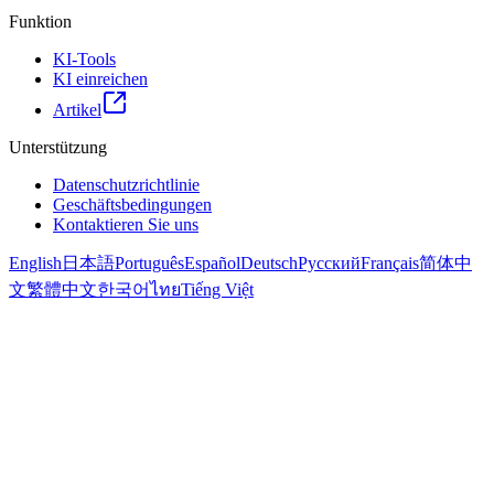
Funktion
KI-Tools
KI einreichen
Artikel
Unterstützung
Datenschutzrichtlinie
Geschäftsbedingungen
Kontaktieren Sie uns
English
日本語
Português
Español
Deutsch
Русский
Français
简体中
文
繁體中文
한국어
ไทย
Tiếng Việt