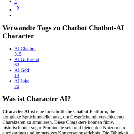
4
Verwandte Tags zu Chatbot Chatbot-AI
Character
AI Chatbot
315
AI Girlfriend
63
AI God
19
AI Joke
20
Was ist Character AI?
Character AI
ist eine fortschrittliche Chatbot-Plattform, die
komplexe Sprachmodelle nutzt, um Gespräche mit verschiedenen
Charakteren zu simulieren. Diese Charaktere können fiktiv,
historisch oder sogar Prominente sein und bieten den Nutzern ein
einzigartiges und immersives Konversationserlebnis. Die Fähigkeit