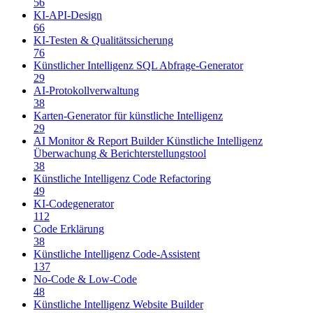
56
KI-API-Design
66
KI-Testen & Qualitätssicherung
76
Künstlicher Intelligenz SQL Abfrage-Generator
29
AI-Protokollverwaltung
38
Karten-Generator für künstliche Intelligenz
29
AI Monitor & Report Builder Künstliche Intelligenz
Überwachung & Berichterstellungstool
38
Künstliche Intelligenz Code Refactoring
49
KI-Codegenerator
112
Code Erklärung
38
Künstliche Intelligenz Code-Assistent
137
No-Code & Low-Code
48
Künstliche Intelligenz Website Builder