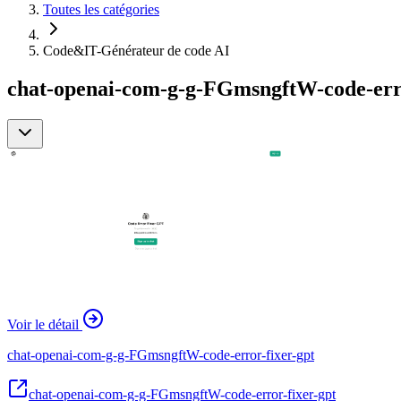
Toutes les catégories
Code&IT-Générateur de code AI
chat-openai-com-g-g-FGmsngftW-code-error-
Voir le détail
chat-openai-com-g-g-FGmsngftW-code-error-fixer-gpt
chat-openai-com-g-g-FGmsngftW-code-error-fixer-gpt