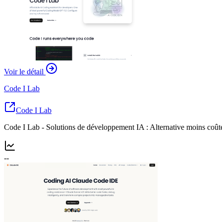
Voir le détail
Code I Lab
Code I Lab
Code I Lab - Solutions de développement IA : Alternative moins coû
--