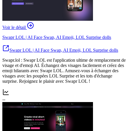
Voir le détail
Swapr LOL | AI Face Swap, AI Emoji, LOL Surprise dolls
Swapr LOL | AI Face Swap, AI Emoji, LOL Surprise dolls
Swapr.lol : Swapr LOL est l'application ultime de remplacement de
visage et d'emoji AI. Échangez des visages facilement et créez des
emoji hilarants avec Swapr LOL. Amusez-vous à échanger des
visages avec les poupées LOL Surprise et les tots d'échange
surprise. Rejoignez le plaisir avec Swapr LOL !
--