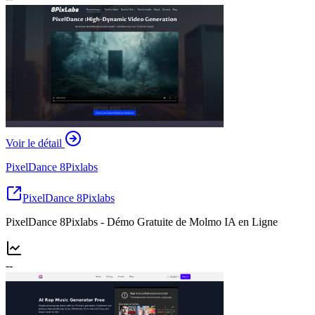
Voir le détail
PixelDance 8Pixlabs
PixelDance 8Pixlabs
PixelDance 8Pixlabs - Démo Gratuite de Molmo IA en Ligne
--