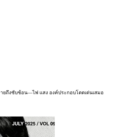
ากง่ายถึงซับซ้อน—ไฟ แสง องค์ประกอบโดดเด่นเสมอ