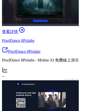
查看詳情
PixelDance 8Pixlabs
PixelDance 8Pixlabs
PixelDance 8Pixlabs - Molmo AI 免費線上演示
--