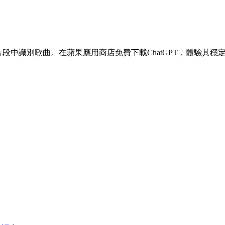
Tok等平臺的片段中識別歌曲。在蘋果應用商店免費下載ChatGPT，體驗