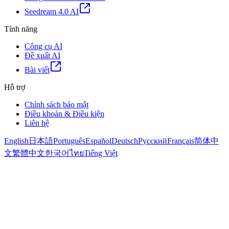
Seedream 4.0 AI
Tính năng
Công cụ AI
Đề xuất AI
Bài viết
Hỗ trợ
Chính sách bảo mật
Điều khoản & Điều kiện
Liên hệ
English
日本語
Português
Español
Deutsch
Русский
Français
简体中
文
繁體中文
한국어
ไทย
Tiếng Việt