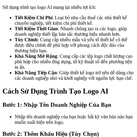
Sử dụng trình tạo logo AI mang lại nhiều lợi ích:
Tiết Kiệm Chi Phí
: Loại bỏ nhu cầu thuê các nhà thiết kế
chuyên nghiệp, tiết kiệm chi phí thiết kế.
Tiết Kiệm Thời Gian
: Nhanh chóng tạo ra các logo, giúp
doanh nghiệp thiết lập bản sắc thương hiệu nhanh hơn.
Tùy Chỉnh
: Cung cấp nhiều mẫu và yếu tố thiết kế có thể
được điều chỉnh để phù hợp với phong cách độc đáo của
thương hiệu bạn.
Khả Năng Mở Rộng
: Cung cấp các tệp logo chất lượng cao
phù hợp cho nhiều ứng dụng, từ kỹ thuật số đến phương tiện
in ấn.
Khả Năng Tiếp Cận
: Giúp thiết kế logo trở nên dễ dàng cho
các doanh nghiệp nhỏ và khởi nghiệp với nguồn lực hạn chế.
Cách Sử Dụng Trình Tạo Logo AI
Bước 1: Nhập Tên Doanh Nghiệp Của Bạn
Nhập tên doanh nghiệp của bạn hoặc bất kỳ văn bản nào bạn
muốn xuất hiện trên logo.
Bước 2: Thêm Khẩu Hiệu (Tùy Chọn)