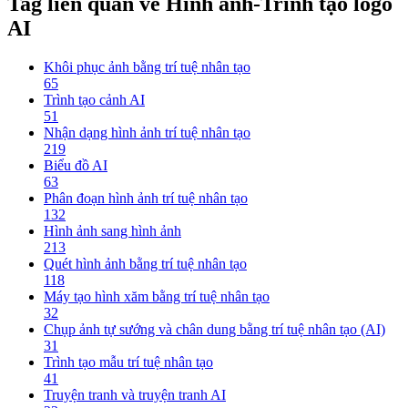
Tag liên quan về Hình ảnh-Trình tạo logo
AI
Khôi phục ảnh bằng trí tuệ nhân tạo
65
Trình tạo cảnh AI
51
Nhận dạng hình ảnh trí tuệ nhân tạo
219
Biểu đồ AI
63
Phân đoạn hình ảnh trí tuệ nhân tạo
132
Hình ảnh sang hình ảnh
213
Quét hình ảnh bằng trí tuệ nhân tạo
118
Máy tạo hình xăm bằng trí tuệ nhân tạo
32
Chụp ảnh tự sướng và chân dung bằng trí tuệ nhân tạo (AI)
31
Trình tạo mẫu trí tuệ nhân tạo
41
Truyện tranh và truyện tranh AI