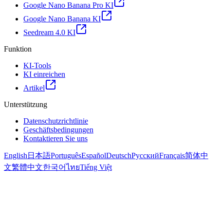
Google Nano Banana Pro KI
Google Nano Banana KI
Seedream 4.0 KI
Funktion
KI-Tools
KI einreichen
Artikel
Unterstützung
Datenschutzrichtlinie
Geschäftsbedingungen
Kontaktieren Sie uns
English
日本語
Português
Español
Deutsch
Русский
Français
简体中
文
繁體中文
한국어
ไทย
Tiếng Việt