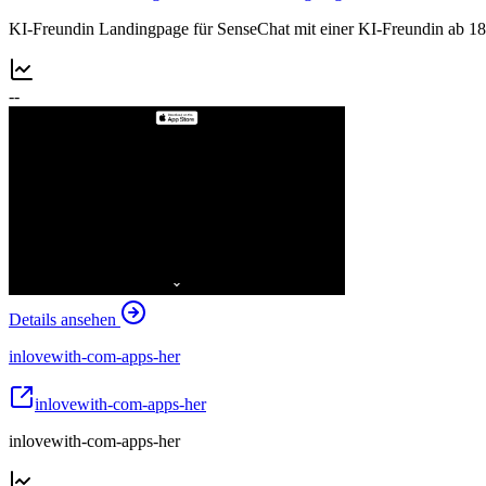
KI-Freundin Landingpage für SenseChat mit einer KI-Freundin ab 18
--
Details ansehen
inlovewith-com-apps-her
inlovewith-com-apps-her
inlovewith-com-apps-her