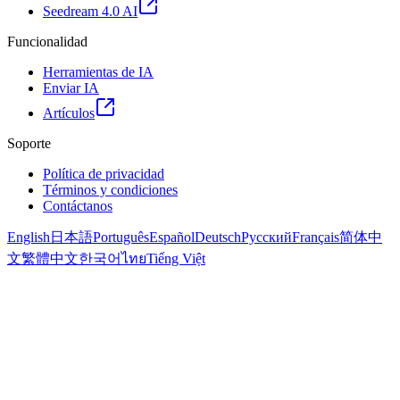
Seedream 4.0 AI
Funcionalidad
Herramientas de IA
Enviar IA
Artículos
Soporte
Política de privacidad
Términos y condiciones
Contáctanos
English
日本語
Português
Español
Deutsch
Русский
Français
简体中
文
繁體中文
한국어
ไทย
Tiếng Việt