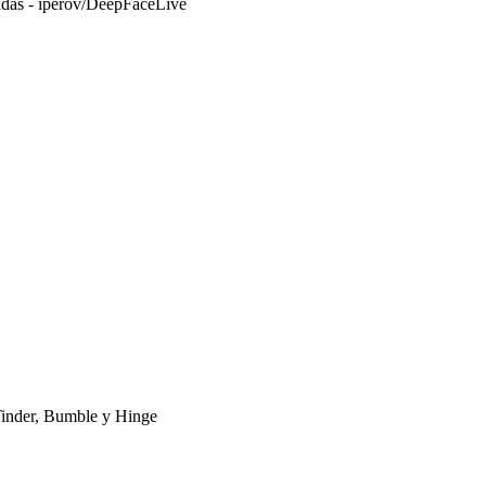
madas - iperov/DeepFaceLive
 Tinder, Bumble y Hinge