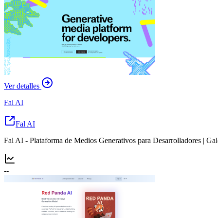
Ver detalles
Fal AI
Fal AI
Fal AI - Plataforma de Medios Generativos para Desarrolladores | G
--