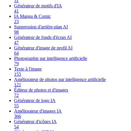
31
Générateur de motifs d'IA
41
IA Manga & Comic
23
Suppression d'arrière-plan AI
98
Générateur de fonds d'écran AI
47
Générateur d'image de profil AI
64
Photographie par intelligence artificielle
79
Texte à l'image
155
Améliorateur de photos par intelligence artificielle
121
Éditeur de photos et d'images
72
Générateur de logo IA
55
Améliorateur d'images IA
366
Générateur d'icônes IA
54