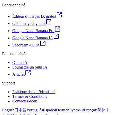
Fonctionnalité
Éditeur d’images IA gratuit
GPT Image 2 gratuit
Google Nano Banana Pro
Google Nano Banana IA
Seedream 4.0 IA
Fonctionnalité
Outils IA
Soumettre un outil IA
Articles
Support
Politique de confidentialité
Termes & Conditions
Contactez-nous
English
日本語
Português
Español
Deutsch
Русский
Français
简体中