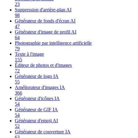
23
Suppression d'arrière-plan AI
98
Générateur de fonds d'écran AI
47
Générateur d'image de profil AI
64
Photographie par intelligence artificielle
79
Texte à l'image
155
Éditeur de photos et d'images
72
Générateur de logo IA
55
Améliorateur d'images IA
366
Générateur d'icônes IA
54
Générateur de GIF IA
54
Générateur d'emoji AI
52
Générateur de couverture IA
63