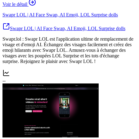
Voir le détail
Swapr LOL | AI Face Swap, AI Emoji, LOL Surprise dolls
Swapr LOL | AI Face Swap, AI Emoji, LOL Surprise dolls
Swapr.lol : Swapr LOL est l'application ultime de remplacement de
visage et d'emoji AI. Échangez des visages facilement et créez des
emoji hilarants avec Swapr LOL. Amusez-vous à échanger des
visages avec les poupées LOL Surprise et les tots d'échange
surprise. Rejoignez le plaisir avec Swapr LOL !
--