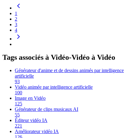
1
2
3
4
Tags associés à Vidéo-Vidéo à Vidéo
Générateur d'anime et de dessins animés par intelligence
artificielle
93
Vidéo animée par intelligence artificielle
100
Image en Vidéo
125
Générateur de clips musicaux AI
55
Éditeur vidéo IA
221
Améliorateur vidéo IA
126