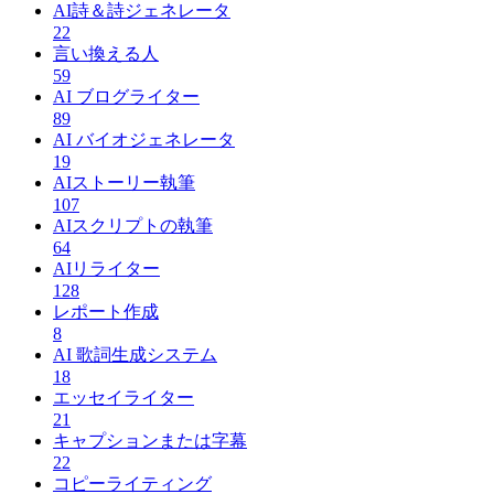
AI詩＆詩ジェネレータ
22
言い換える人
59
AI ブログライター
89
AI バイオジェネレータ
19
AIストーリー執筆
107
AIスクリプトの執筆
64
AIリライター
128
レポート作成
8
AI 歌詞生成システム
18
エッセイライター
21
キャプションまたは字幕
22
コピーライティング