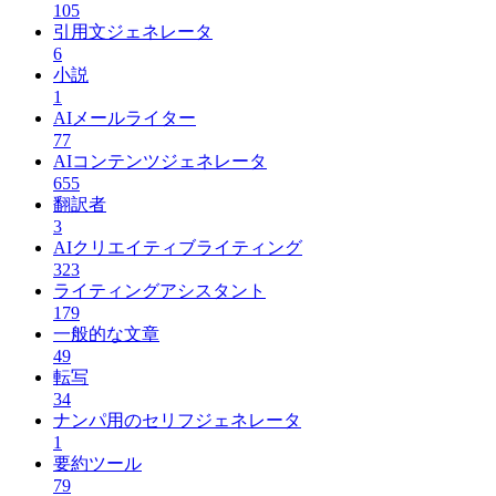
105
引用文ジェネレータ
6
小説
1
AIメールライター
77
AIコンテンツジェネレータ
655
翻訳者
3
AIクリエイティブライティング
323
ライティングアシスタント
179
一般的な文章
49
転写
34
ナンパ用のセリフジェネレータ
1
要約ツール
79