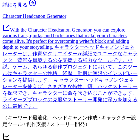
詳細を見る
Character Headcanon Generator
With the Character Headcanon Generator, you can explore
various traits, quirks, and backstories that make your characters
come alive. It's perfect for overcoming writer's block and adding
depth to your storytelling. キャラクターヘッドキャノンジェネ
レーターは、作家やクリエイターが詳細でユニークなキャラ
クター背景を構築するのを支援する強力なツールです。小
説、ゲーム、あらゆる創作プロジェクトにおいて、このツー
ルはキャラクターの性格、経歴、動機に無限のインスピレー
ションを提供します。 キャラクターヘッドキャノンジェネ
レーターを使えば、さまざまな特性、癖、バックストーリー
を探求でき、キャラクターに命を吹き込むことができます。
ライターズブロックの克服やストーリー開発に深みを加える
のに最適です。
（キーワード最適化：ヘッドキャノン作成 / キャラクター設
定ツール / 創作支援 / ストーリー開発）