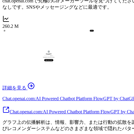
chat.openai.comで究極のGIFメーカーツールを見
なしです。SNSやメッセージングなどに最適です。
260.2 M
詳細を見る
Chat.openai.com:AI Powered Chatbot Platform FlowGPT by ChatG
Chat.openai.com:AI Powered Chatbot Platform FlowGPT by C
グラフ上の伝播解析は、情報、影響力、または行動の拡散を
びレコメンダーシステムなどのさまざまな領域で隠れたパタ