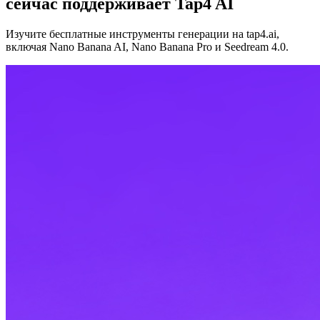
сейчас поддерживает Tap4 AI
Изучите бесплатные инструменты генерации на tap4.ai,
включая Nano Banana AI, Nano Banana Pro и Seedream 4.0.