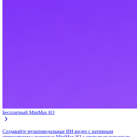
Бесплатный MiniMax H3
Создавайте мультимодальные ИИ-видео с нативным
стереозвуком с помощью MiniMax H3 с открытым исходным