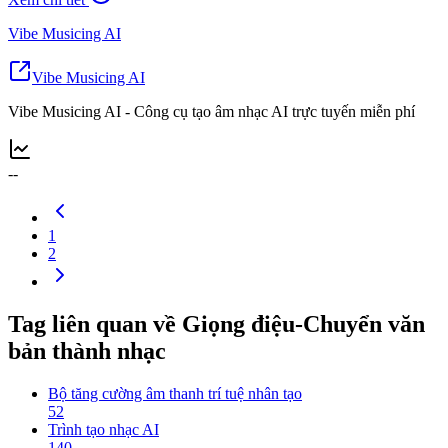
Vibe Musicing AI
Vibe Musicing AI
Vibe Musicing AI - Công cụ tạo âm nhạc AI trực tuyến miễn phí
--
1
2
Tag liên quan về Giọng điệu-Chuyển văn
bản thành nhạc
Bộ tăng cường âm thanh trí tuệ nhân tạo
52
Trình tạo nhạc AI
140