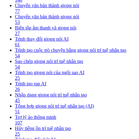
Chuyển văn bản thành giọng nói
77
Chuyển văn bản thành giọng nói
53
Biên tập âm thanh và giọng nói
27
Trình thay đổi giọng nói AI
61
Trình tạo cuộc trò chuyện bằng giọng nói trí tuệ nhân tạo
54
Sao chép giọng nói trí tuệ nhân tạo
54
Trình tạo giọng nói của ngôi sao AI
25
Trình tạo rap AI
26
Nhận dạng giọng nói trí tuệ nhân tạo
45
Tổng hợp giọng nói trí tuệ nhân tạo (AI)
51
Trợ lý ảo thông minh
107
Hủy tiếng ồn trí tuệ nhân tạo
25