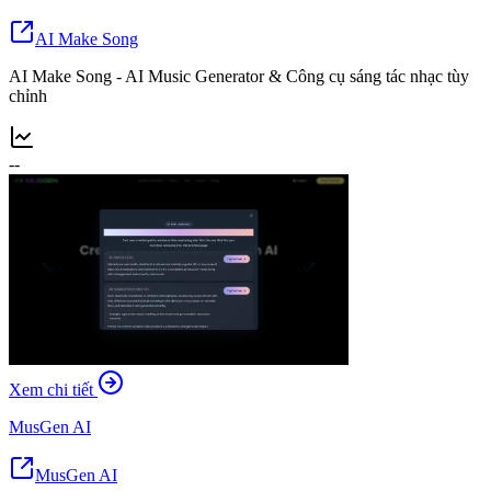
AI Make Song
AI Make Song - AI Music Generator & Công cụ sáng tác nhạc tùy
chỉnh
--
Xem chi tiết
MusGen AI
MusGen AI