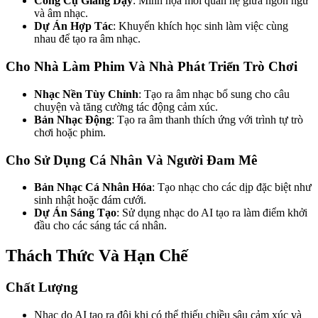
Công Cụ Giảng Dạy
: Minh họa mối quan hệ giữa ngôn ngữ
và âm nhạc.
Dự Án Hợp Tác
: Khuyến khích học sinh làm việc cùng
nhau để tạo ra âm nhạc.
Cho Nhà Làm Phim Và Nhà Phát Triển Trò Chơi
Nhạc Nền Tùy Chỉnh
: Tạo ra âm nhạc bổ sung cho câu
chuyện và tăng cường tác động cảm xúc.
Bản Nhạc Động
: Tạo ra âm thanh thích ứng với trình tự trò
chơi hoặc phim.
Cho Sử Dụng Cá Nhân Và Người Đam Mê
Bản Nhạc Cá Nhân Hóa
: Tạo nhạc cho các dịp đặc biệt như
sinh nhật hoặc đám cưới.
Dự Án Sáng Tạo
: Sử dụng nhạc do AI tạo ra làm điểm khởi
đầu cho các sáng tác cá nhân.
Thách Thức Và Hạn Chế
Chất Lượng
Nhạc do AI tạo ra đôi khi có thể thiếu chiều sâu cảm xúc và