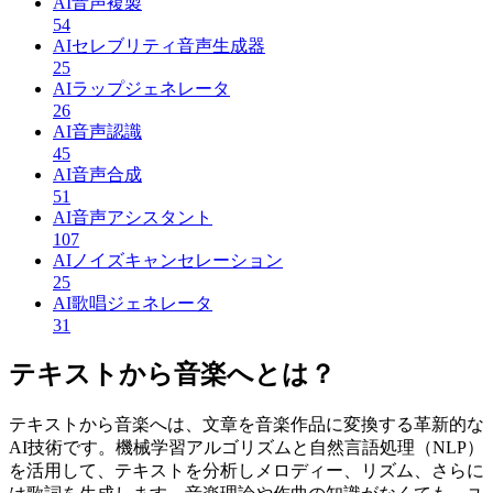
AI音声複製
54
AIセレブリティ音声生成器
25
AIラップジェネレータ
26
AI音声認識
45
AI音声合成
51
AI音声アシスタント
107
AIノイズキャンセレーション
25
AI歌唱ジェネレータ
31
テキストから音楽へとは？
テキストから音楽へは、文章を音楽作品に変換する革新的な
AI技術です。機械学習アルゴリズムと自然言語処理（NLP）
を活用して、テキストを分析しメロディー、リズム、さらに