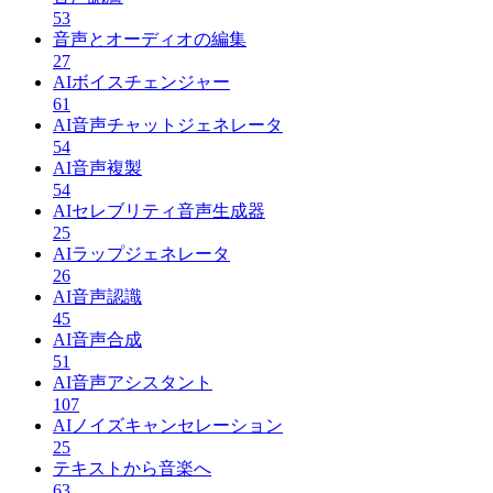
53
音声とオーディオの編集
27
AIボイスチェンジャー
61
AI音声チャットジェネレータ
54
AI音声複製
54
AIセレブリティ音声生成器
25
AIラップジェネレータ
26
AI音声認識
45
AI音声合成
51
AI音声アシスタント
107
AIノイズキャンセレーション
25
テキストから音楽へ
63