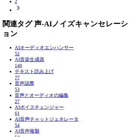
2
関連タグ 声-AIノイズキャンセレーシ
ョン
AIオーディオエンハンサー
52
AI音楽生成器
140
テキスト読み上げ
77
音声認譍
53
音声とオーディオの編集
27
AIボイスチェンジャー
61
AI音声チャットジェネレータ
54
AI音声複製