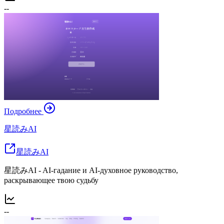
--
Подробнее
星読みAI
星読みAI
星読みAI - AI‑гадание и AI‑духовное руководство,
раскрывающее твою судьбу
--