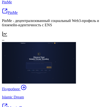
PinMe
PinMe
PinMe - децентрализованный социальный Web3‑профиль и
блокчейн‑идентичность с ENS
--
Подробнее
Islamic Dream