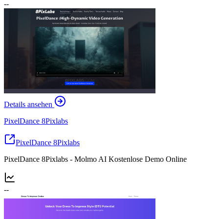
--
Details ansehen
PixelDance 8Pixlabs
PixelDance 8Pixlabs
PixelDance 8Pixlabs - Molmo AI Kostenlose Demo Online
--