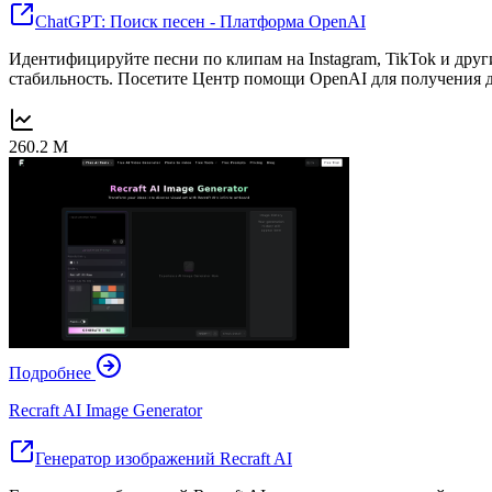
ChatGPT: Поиск песен - Платформа OpenAI
Идентифицируйте песни по клипам на Instagram, TikTok и др
стабильность. Посетите Центр помощи OpenAI для получения
260.2 M
Подробнее
Recraft AI Image Generator
Генератор изображений Recraft AI