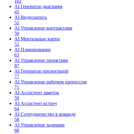
102
AI Генератор диаграмм
45
AI Видеозапись
52
AI Управление контрактами
50
AI Ментальные карты
52
AI Планирование
63
AI Управление проектами
87
AI Генератор презентаций
77
AI Управление рабочим процессом
71
AI Ассистент заметок
59
AI Ассистент встреч
64
AI Сотрудничество в команде
58
AI Управление задачами
68