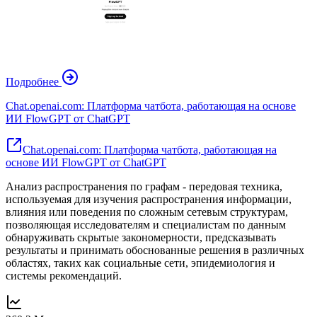
Подробнее
Chat.openai.com: Платформа чатбота, работающая на основе
ИИ FlowGPT от ChatGPT
Chat.openai.com: Платформа чатбота, работающая на
основе ИИ FlowGPT от ChatGPT
Анализ распространения по графам - передовая техника,
используемая для изучения распространения информации,
влияния или поведения по сложным сетевым структурам,
позволяющая исследователям и специалистам по данным
обнаруживать скрытые закономерности, предсказывать
результаты и принимать обоснованные решения в различных
областях, таких как социальные сети, эпидемиология и
системы рекомендаций.