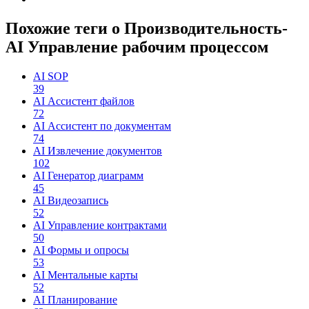
Похожие теги о Производительность-
AI Управление рабочим процессом
AI SOP
39
AI Ассистент файлов
72
AI Ассистент по документам
74
AI Извлечение документов
102
AI Генератор диаграмм
45
AI Видеозапись
52
AI Управление контрактами
50
AI Формы и опросы
53
AI Ментальные карты
52
AI Планирование