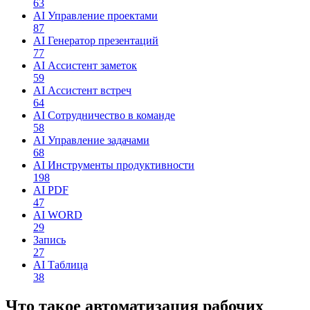
63
AI Управление проектами
87
AI Генератор презентаций
77
AI Ассистент заметок
59
AI Ассистент встреч
64
AI Сотрудничество в команде
58
AI Управление задачами
68
AI Инструменты продуктивности
198
AI PDF
47
AI WORD
29
Запись
27
AI Таблица
38
Что такое автоматизация рабочих