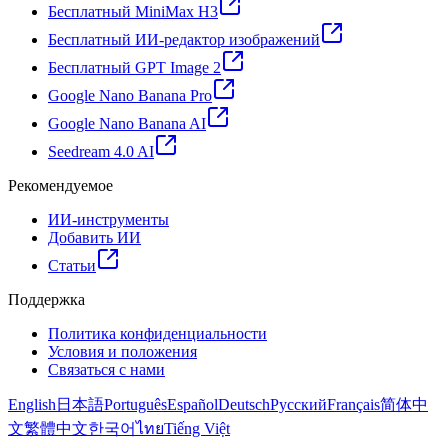
Бесплатный MiniMax H3
Бесплатный ИИ-редактор изображений
Бесплатный GPT Image 2
Google Nano Banana Pro
Google Nano Banana AI
Seedream 4.0 AI
Рекомендуемое
ИИ-инструменты
Добавить ИИ
Статьи
Поддержка
Политика конфиденциальности
Условия и положения
Связаться с нами
English
日本語
Português
Español
Deutsch
Русский
Français
简体中
文
繁體中文
한국어
ไทย
Tiếng Việt