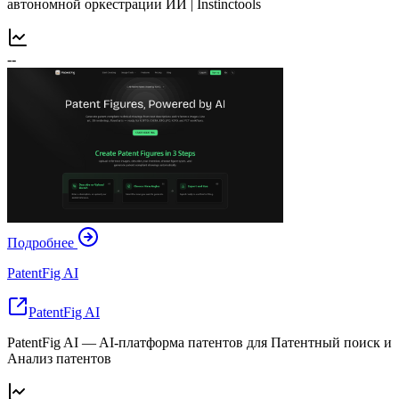
автономной оркестрации ИИ | Instinctools
--
Подробнее
PatentFig AI
PatentFig AI
PatentFig AI — AI‑платформа патентов для Патентный поиск и
Анализ патентов