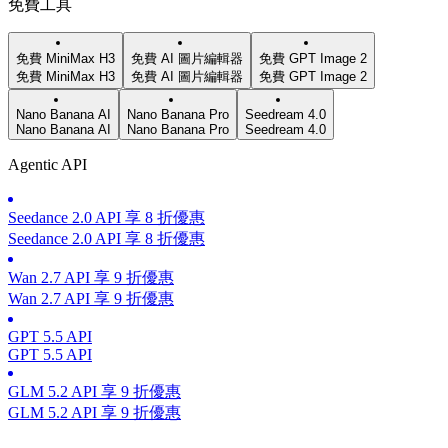
免費工具
免費 MiniMax H3
免費 AI 圖片編輯器
免費 GPT Image 2
免費 MiniMax H3
免費 AI 圖片編輯器
免費 GPT Image 2
Nano Banana AI
Nano Banana Pro
Seedream 4.0
Nano Banana AI
Nano Banana Pro
Seedream 4.0
Agentic API
Seedance 2.0 API 享 8 折優惠
Seedance 2.0 API 享 8 折優惠
Wan 2.7 API 享 9 折優惠
Wan 2.7 API 享 9 折優惠
GPT 5.5 API
GPT 5.5 API
GLM 5.2 API 享 9 折優惠
GLM 5.2 API 享 9 折優惠