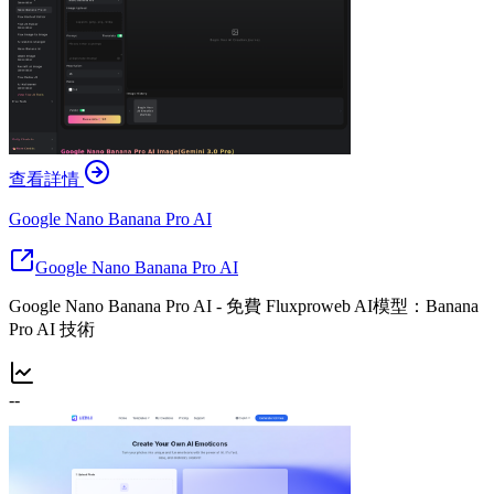
查看詳情
Google Nano Banana Pro AI
Google Nano Banana Pro AI
Google Nano Banana Pro AI - 免費 Fluxproweb AI模型：Banana
Pro AI 技術
--