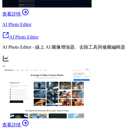
查看詳情
AI Photo Editor
AI Photo Editor
AI Photo Editor - 線上 AI 圖像增強器、去除工具與修圖編輯器
--
查看詳情