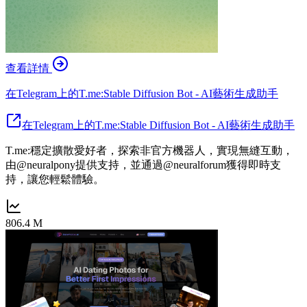
查看詳情
在Telegram上的T.me:Stable Diffusion Bot - AI藝術生成助手
在Telegram上的T.me:Stable Diffusion Bot - AI藝術生成助手
T.me:穩定擴散愛好者，探索非官方機器人，實現無縫互動，
由@neuralpony提供支持，並通過@neuralforum獲得即時支
持，讓您輕鬆體驗。
806.4 M