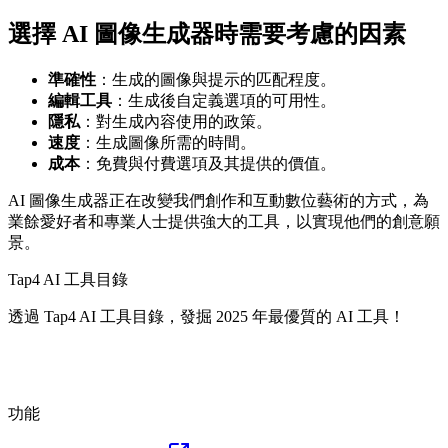
選擇 AI 圖像生成器時需要考慮的因素
準確性
：生成的圖像與提示的匹配程度。
編輯工具
：生成後自定義選項的可用性。
隱私
：對生成內容使用的政策。
速度
：生成圖像所需的時間。
成本
：免費與付費選項及其提供的價值。
AI 圖像生成器正在改變我們創作和互動數位藝術的方式，為
業餘愛好者和專業人士提供強大的工具，以實現他們的創意願
景。
Tap4 AI 工具目錄
透過 Tap4 AI 工具目錄，發掘 2025 年最優質的 AI 工具！
功能