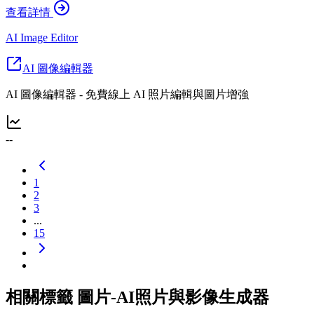
查看詳情
AI Image Editor
AI 圖像編輯器
AI 圖像編輯器 - 免費線上 AI 照片編輯與圖片增強
--
1
2
3
...
15
相關標籤 圖片-AI照片與影像生成器