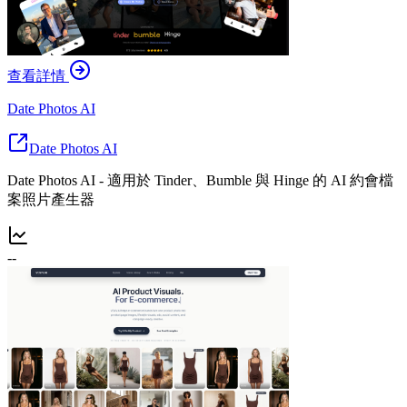
查看詳情
Date Photos AI
Date Photos AI
Date Photos AI - 適用於 Tinder、Bumble 與 Hinge 的 AI 約會檔
案照片產生器
--