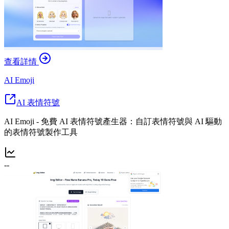
查看詳情
AI Emoji
AI 表情符號
AI Emoji - 免費 AI 表情符號產生器：自訂表情符號與 AI 驅動
的表情符號製作工具
--