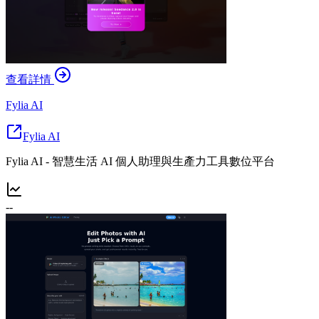
查看詳情
Fylia AI
Fylia AI
Fylia AI - 智慧生活 AI 個人助理與生產力工具數位平台
--