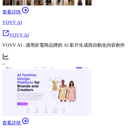
查看詳情
VOVV AI
VOVV AI
VOVV AI - 適用於電商品牌的 AI 影片生成與自動化內容創作
--
查看詳情