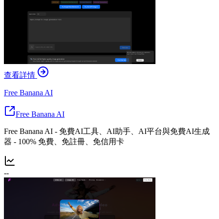
查看詳情
Free Banana AI
Free Banana AI
Free Banana AI - 免費AI工具、AI助手、AI平台與免費AI生成
器 - 100% 免費、免註冊、免信用卡
--