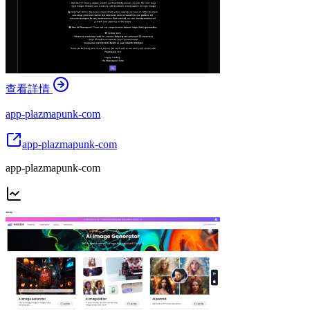
查看詳情
app-plazmapunk-com
app-plazmapunk-com
app-plazmapunk-com
--