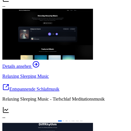
--
Details ansehen
Relaxing Sleeping Music
Entspannende Schlafmusik
Relaxing Sleeping Music - Tiefschlaf Meditationsmusik
--