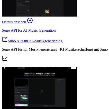
Details ansehen
Suno API for AI Music Generation
Suno API für KI-Musikgenerierung
Suno API für KI-Musikgenerierung - KI-Musikerschaffung mit Suno
--