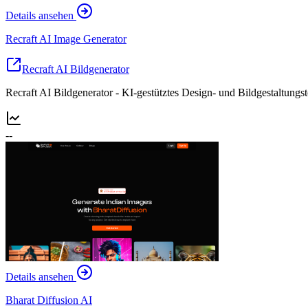
Details ansehen
Recraft AI Image Generator
Recraft AI Bildgenerator
Recraft AI Bildgenerator - KI-gestütztes Design- und Bildgestaltungs
--
Details ansehen
Bharat Diffusion AI