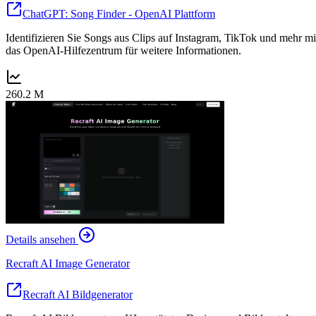
ChatGPT: Song Finder - OpenAI Plattform
Identifizieren Sie Songs aus Clips auf Instagram, TikTok und mehr m
das OpenAI-Hilfezentrum für weitere Informationen.
260.2 M
Details ansehen
Recraft AI Image Generator
Recraft AI Bildgenerator